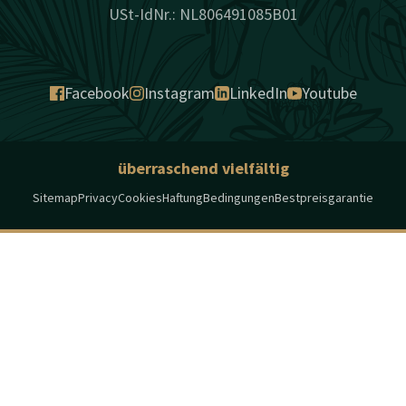
USt-IdNr.: NL806491085B01
Facebook
Instagram
LinkedIn
Youtube
überraschend vielfältig
Sitemap
Privacy
Cookies
Haftung
Bedingungen
Bestpreisgarantie