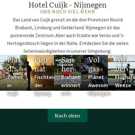
Hotel Cuijk - Nijmegen
UND NOCH VIEL MEHR
Das Land van Cuijk grenzt an die drei Provinzen Noord
Brabant, Limburg und Gelderland. Nijmegen ist das
pulsierende Zentrum. Aber auch Städte wie Venlo und ’s-
Hertogenbosch liegen in der Nähe. Entdecken Sie die vielen
Sehenswürdigkeiten in unserer Umgebung.
Plan
Puur
Samen
Vol
Altij
de
natuur
herdenken
gas
berei
ideale
Zomer
Fischteich
Brabant
Planet
Flughaf
zomer
in
der
erinnert
Awesome
Weeze
Cuijk
Sprung
sich
Nijmegen
Nach oben