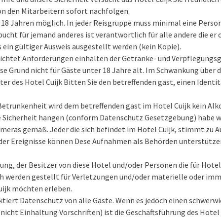
on den Mitarbeitern sofort nachfolgen.
 18 Jahren möglich. In jeder Reisgruppe muss minimal eine Person
 bucht für jemand anderes ist verantwortlich für alle andere die er
 ein gültiger Ausweis ausgestellt werden (kein Kopie).
flichtet Anforderungen einhalten der Getränke- und Verpflegungsg
ese Grund nicht für Gäste unter 18 Jahre alt. Im Schwankung über d
ter des Hotel Cuijk Bitten Sie den betreffenden gast, einen Ident
Betrunkenheit wird dem betreffenden gast im Hotel Cuijk kein Al
re Sicherheit hangen (conform Datenschutz Gesetzgebung) habe w
ameras gemäß. Jeder die sich befindet im Hotel Cuijk, stimmt zu
er Ereignisse können Dese Aufnahmen als Behörden unterstütze
ung, der Besitzer von diese Hotel und/oder Personen die für Hotel
h werden gestellt für Verletzungen und/oder materielle oder imma
uijk möchten erleben.
ektiert Datenschutz von alle Gäste. Wenn es jedoch einen schwerw
 nicht Einhaltung Vorschriften) ist die Geschäftsführung des Hotel