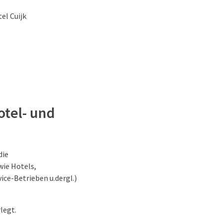
el Cuijk
otel- und
die
wie Hotels,
ice-Betrieben u.dergl.)
legt.