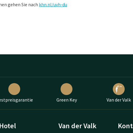
onen gehen Sie nach
khn.nl/uvh-du
estpreisgarantie
Green Key
Van der Valk
Hotel
Van der Valk
Kont