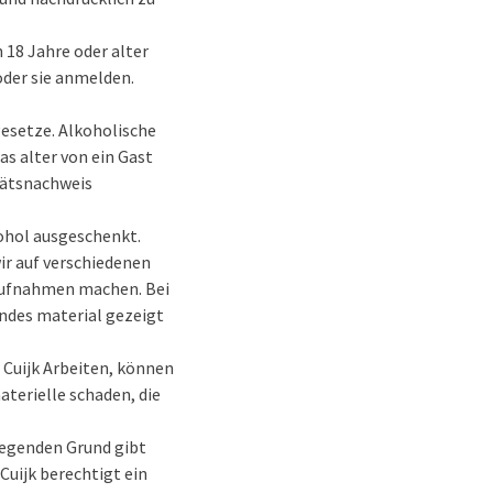
 18 Jahre oder alter
 oder sie anmelden.
esetze. Alkoholische
as alter von ein Gast
itätsnachweis
kohol ausgeschenkt.
ir auf verschiedenen
 Aufnahmen machen. Bei
ndes material gezeigt
 Cuijk Arbeiten, können
terielle schaden, die
iegenden Grund gibt
 Cuijk berechtigt ein