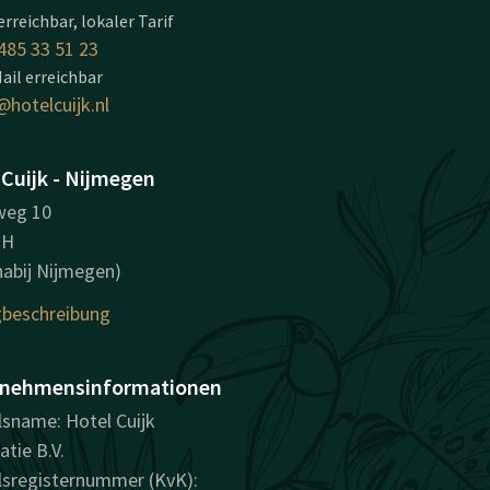
erreichbar, lokaler Tarif
485 33 51 23
ail erreichbar
@hotelcuijk.nl
 Cuijk - Nijmegen
eg 10
NH
(nabij Nijmegen)
beschreibung
nehmensinformationen
sname: Hotel Cuijk
atie B.V.
sregisternummer (KvK):