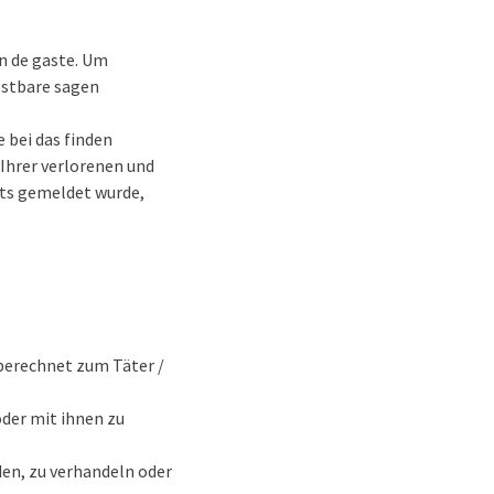
on de gaste. Um
ostbare sagen
e bei das finden
 Ihrer verlorenen und
eits gemeldet wurde,
 berechnet zum Täter /
der mit ihnen zu
den, zu verhandeln oder