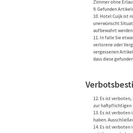
Zimmer ohne Erlaub
Gefunden Artikel
Hotel Cuijk ist 
unerwünscht Situat
aufbewahrt werden
In falle Sie etw
verlorene oder Verge
vergessenen Artikel
dass diese gefunden
Verbotsbes
Es ist verboten
zur haftpflichtige
Es ist verboten
haben. Ausschließe
Es ist verboten