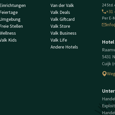
Einrichtungen
Van der Valk
24 Std. 
+31 
Feiertage
Valk Deals
Per E-M
Umgebung
Valk Giftcard
info
Freie Stellen
Valk Store
Wellness
Valk Business
Valk Kids
Valk Life
Hotel
Andere Hotels
Raamw
5431 
Cuijk 
Weg
Unter
Handel
Exploit
Handel