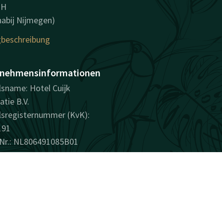
NH
(nabij Nijmegen)
beschreibung
nehmensinformationen
sname: Hotel Cuijk
atie B.V.
sregisternummer (KvK):
191
Nr.: NL806491085B01