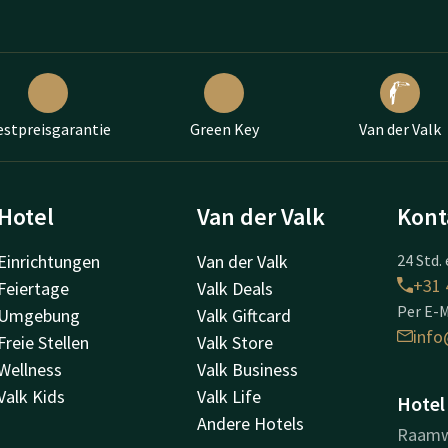
estpreisgarantie
Green Key
Van der Valk
Hotel
Van der Valk
Kont
Einrichtungen
Van der Valk
24 Std. 
+31 
Feiertage
Valk Deals
Per E-M
Umgebung
Valk Giftcard
info
Freie Stellen
Valk Store
Wellness
Valk Business
Valk Kids
Valk Life
Hotel
Andere Hotels
Raamw