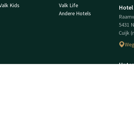
Valk Kids
Valk Life
Hotel
Andere Hotels
Raamw
5431 
Cuijk 
Weg
Unter
Handel
Exploit
Handel
12037
USt-Id
Facebook
Instagram
LinkedIn
Youtube