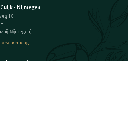
 Cuijk - Nijmegen
eg 10
NH
(nabij Nijmegen)
beschreibung
nehmensinformationen
sname: Hotel Cuijk
atie B.V.
sregisternummer (KvK):
191
Nr.: NL806491085B01