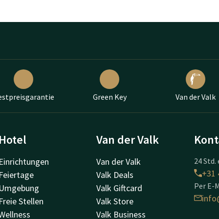
estpreisgarantie
Green Key
Van der Valk
Hotel
Van der Valk
Kont
Einrichtungen
Van der Valk
24 Std. 
+31 
Feiertage
Valk Deals
Per E-M
Umgebung
Valk Giftcard
info
Freie Stellen
Valk Store
Wellness
Valk Business