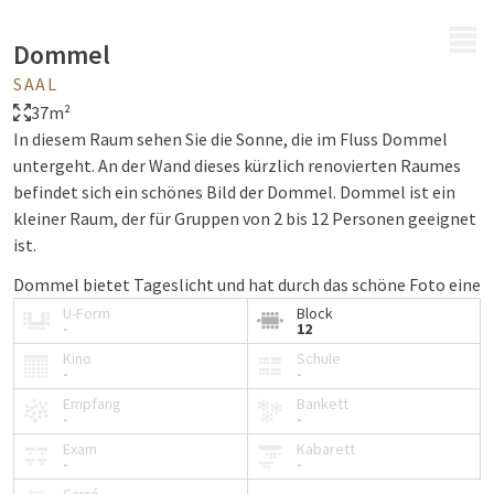
MENÜ
Dommel
SAAL
37m²
In diesem Raum sehen Sie die Sonne, die im Fluss Dommel
untergeht. An der Wand dieses kürzlich renovierten Raumes
befindet sich ein schönes Bild der Dommel. Dommel ist ein
kleiner Raum, der für Gruppen von 2 bis 12 Personen geeignet
ist.
Dommel bietet Tageslicht und hat durch das schöne Foto eine
natürliche Atmosphäre. Das Kaffeebuffet steht Ihnen direkt
U-Form
Block
-
12
vor dem Raum zur Verfügung. Hier können Sie und Ihre Gäste
Kino
Schule
Kaffee, Tee, Softdrinks, kleine Süßigkeiten und Obst
-
-
genießen.
Empfang
Bankett
-
-
Wenn Sie den Raum mieten, können Sie auch kostenloses
Exam
Kabarett
WLAN, Schreibmaterial, Flipchart und eine Leinwand nutzen.
-
-
Andere Einrichtungen, wie Beamer oder Fernsehgerät,