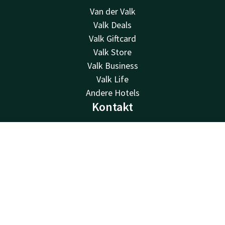
Van der Valk
Valk Deals
Valk Giftcard
Valk Store
Valk Business
Valk Life
Andere Hotels
Kontakt
24 Std. erreichbar, lokaler Tarif
+31 485 33 51 23
Kontakt
Account
DE
Per E-Mail erreichbar
info@hotelcuijk.nl
Jetzt buchen
Hotel Cuijk - Nijmegen
Raamweg 10