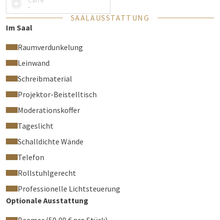
Carré
können separat eingestellt werden. Nachfolgend finden Sie
-
SAALAUSSTATTUNG
alle Möglichkeiten.
Im Saal
Raumverdunkelung
Leinwand
Schreibmaterial
Projektor-Beistelltisch
Moderationskoffer
Tageslicht
Schalldichte Wände
Telefon
Rollstuhlgerecht
Professionelle Lichtsteuerung
Optionale Ausstattung