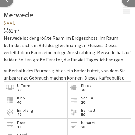
MENÜ
Merwede
SAAL
81m²
Merwede ist der größte Raum im Erdgeschoss. Im Raum
befindet sich ein Bild des gleichnamigen Flusses. Dieses
verleiht dem Raum eine ruhige Ausstrahlung. Merwede hat auf
beiden Seiten große Fenster, die für viel Tageslicht sorgen.
Außerhalb des Raumes gibt es ein Kaffeebuffet, von dem Sie
unbegrenzt Gebrauch machen können. Dieses Kaffeebuffet
beinhaltet verschiedene Kaffeesorten, Tee, Softdrinks,
U-Form
Block
20
20
Mineralwasser, kleine Süßigkeiten und Obst.
Kino
Schule
40
20
Merwede bietet alles für ein gutes Meeting, wie
Präsentationstechnik, kostenloses WLAN und eine
Empfang
Bankett
40
50
Projektionswand. Alle anderen Einrichtungen können
Exam
Kabarett
ebenfalls gebucht werden. Nachfolgend finden Sie alle
10
20
Informationen.