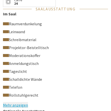
Carré
24
SAALAUSSTATTUNG
Im Saal
Raumverdunkelung
Leinwand
Schreibmaterial
Projektor-Beistelltisch
Moderationskoffer
Anmeldungstisch
Tageslicht
Schalldichte Wände
Telefon
Rollstuhlgerecht
Mehr anzeigen