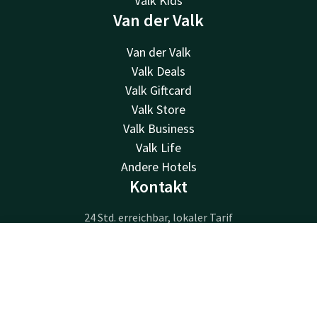
Valk Kids
Van der Valk
Van der Valk
Valk Deals
Valk Giftcard
Valk Store
Valk Business
Valk Life
Andere Hotels
Kontakt
24 Std. erreichbar, lokaler Tarif
+31 485 33 51 23
Per E-Mail erreichbar
Kontakt
Account
DE
info@hotelcuijk.nl
Jetzt buchen