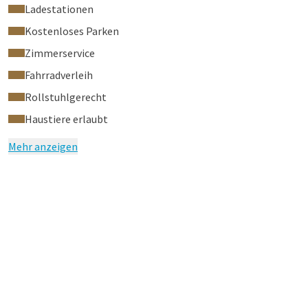
Van der Valk Hotel Cuijk-Nijmegen unterstützen wir die
Ladestationen
Initiative von Green Stays, einen Baum für jeden Tag zu
Kostenloses Parken
pflanzen, an dem Sie als Hotelgast bei einem mehrtägigen
Zimmerservice
Aufenthalt auf die Zwischenreinigung der Zimmer verzichten.
Fahrradverleih
Unsere Hausordnung finden Sie hier.
Rollstuhlgerecht
Haustiere erlaubt
Mehr anzeigen