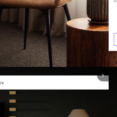
P
Föhn
wie verschiedene Pflegeprodukte.
Minibar
l des Hotels. Diese Zimmer liegen etwas weiter vom
Sessel
e Herausforderung darstellt, können Sie unsere
Deluxe-
el, näher an der Rezeption und dem Restaurant.
s nutzen. Darüber hinaus stehen Ihnen unbegrenzt
Verfügung. Entdecken Sie auch unsere weiteren
chen.
F
t werden. Die Kosten betragen € 25,- pro Nacht.
4
acht.
NFORMATIONEN
te
iges
Frühstücksbuffet
.
Bar
Fahrrad-Stellplatz
n auf Ihr Zimmer liefern lassen. In Ihrem Zimmer finden Sie
tellen können.
Kostenloses Parken
xtra.