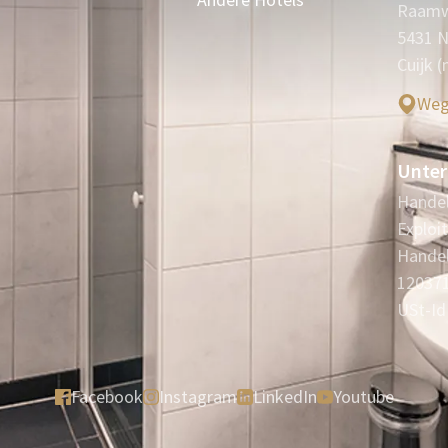
Raamw
5431 
Cuijk 
Weg
Unter
Handel
Exploit
Handel
12037
USt-Id
Facebook
Instagram
LinkedIn
Youtube