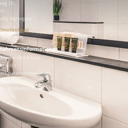
eg 10
NH
(nabij Nijmegen)
beschreibung
nehmensinformationen
sname: Hotel Cuijk
atie B.V.
sregisternummer (KvK):
191
Nr.: NL806491085B01