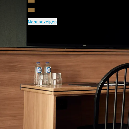
Zimmerservice
Wir haben mehrere Komfortzimmer, es ist möglich, d
Rollstuhlgerecht
Komfortzimmer haben alle die gleiche Ausstattung.
Mehr anzeigen
Das Rauchen ist in unseren Hotelzimmern nicht ge
Green Stays - Kostenlos einen Baum pflanzen!
Möchten Sie zu einer grüneren Welt beitragen? Was
wir die Initiative von Green Stays, einen Baum für 
mehrtägigen Aufenthalt auf die Zwischenreinigung
Unsere Hausordnung finden Sie hier.