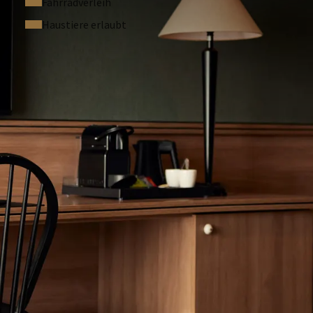
Fahrradverleih
ass das Zimmer nicht dem Foto entspricht. Die
Haustiere erlaubt
stattet und wird mit einem Bußgeld von 150 € geahndet.
 kann! Im Van der Valk Hotel Cuijk-Nijmegen unterstützen
jeden Tag zu pflanzen, an dem Sie als Hotelgast bei einem
 der Zimmer verzichten.