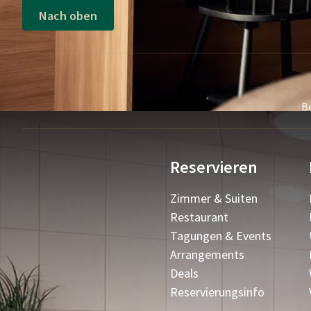
Nach oben
B
Reservieren
Zimmer & Suiten
Restaurant
Tagungen & Events
Arrangements
Deals
Reservierungsinfo