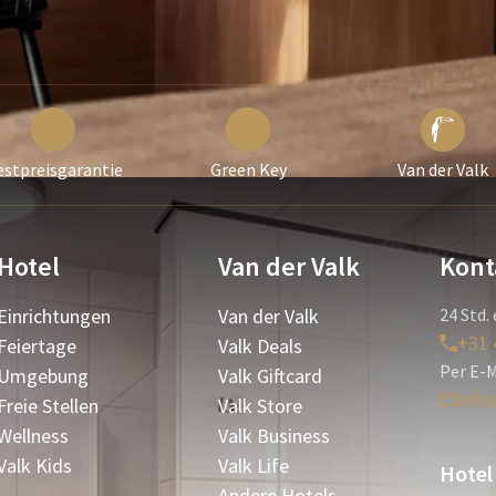
estpreisgarantie
Green Key
Van der Valk
Hotel
Van der Valk
Kont
Einrichtungen
Van der Valk
24 Std. 
+31 
Feiertage
Valk Deals
Per E-M
Umgebung
Valk Giftcard
info
Freie Stellen
Valk Store
Wellness
Valk Business
Valk Kids
Valk Life
Hotel
Andere Hotels