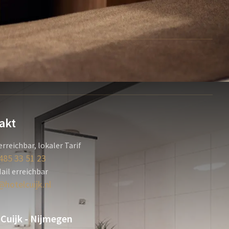
akt
erreichbar, lokaler Tarif
485 33 51 23
ail erreichbar
@hotelcuijk.nl
 Cuijk - Nijmegen