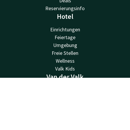
Deals
Reservierungsinfo
Hotel
Einrichtungen
Feiertage
Umgebung
Freie Stellen
Wellness
Valk Kids
Van der Valk
Van der Valk
Kontakt
Account
DE
Valk Deals
Jetzt buchen
Valk Giftcard
Valk Store
Valk Business
Valk Life