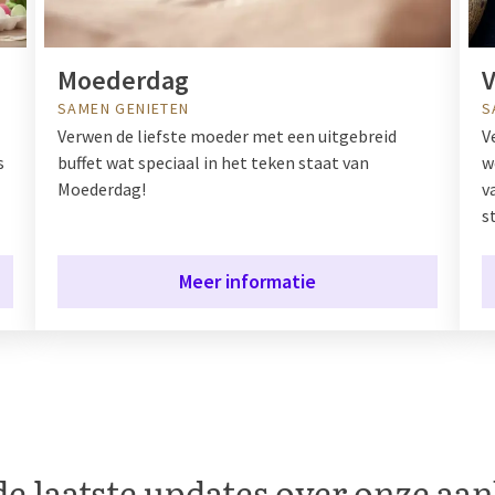
Moederdag
SAMEN GENIETEN
S
Verwen de liefste moeder met een uitgebreid
V
s
buffet wat speciaal in het teken staat van
w
Moederdag!
v
s
Meer informatie
e laatste updates over onze aa