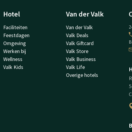
Hotel
Van der Valk
Faciliteiten
Van der Valk
2
Feestdagen
Valk Deals
B
Omgeving
Valk Giftcard
Werken bij
Valk Store
Wellness
Valk Business
Valk Kids
Valk Life
H
Overige hotels
R
5
C
B