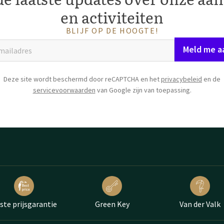
en activiteiten
BLIJF OP DE HOOGTE!
Meld me a
Deze site wordt beschermd door reCAPTCHA en het
privacybeleid
en de
servicevoorwaarden
van Google zijn van toepassing.
ste prijsgarantie
Green Key
Van der Valk