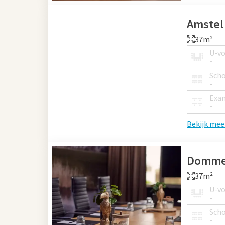
Amstel
37m²
U-v
-
Sch
-
Exa
-
Bekijk mee
Domme
37m²
U-v
-
Sch
-