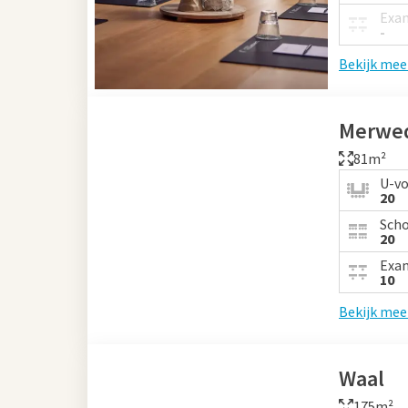
Exa
-
Bekijk mee
Merwe
81m²
U-v
20
Sch
20
Exa
10
Bekijk mee
Waal
175m²