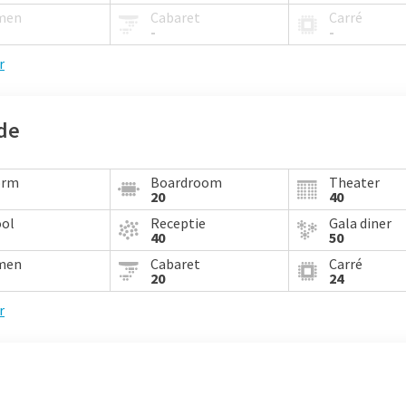
men
Cabaret
Carré
-
-
r
de
orm
Boardroom
Theater
20
40
ool
Receptie
Gala diner
40
50
men
Cabaret
Carré
20
24
r