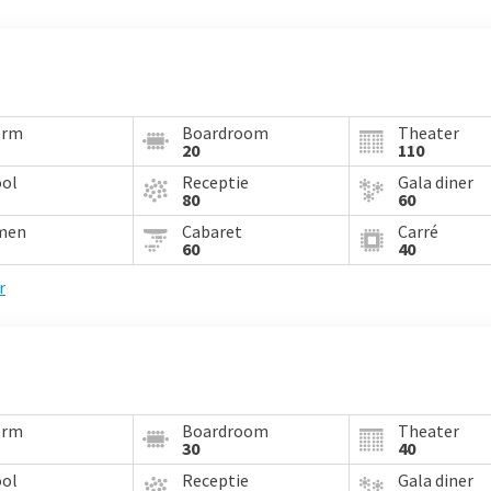
orm
Boardroom
Theater
20
110
ool
Receptie
Gala diner
80
60
men
Cabaret
Carré
60
40
r
orm
Boardroom
Theater
30
40
ool
Receptie
Gala diner