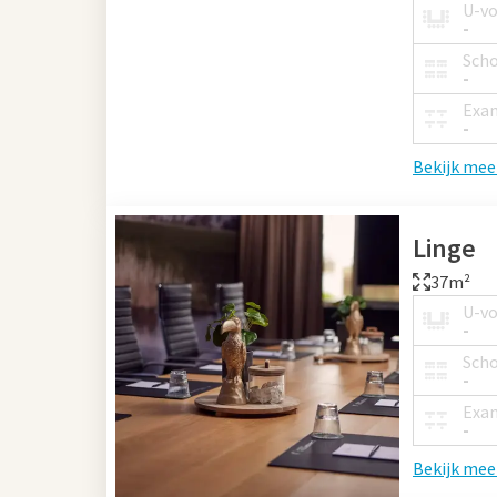
U-v
-
Sch
-
Exa
-
Bekijk mee
Linge
37m²
U-v
-
Sch
-
Exa
-
Bekijk mee