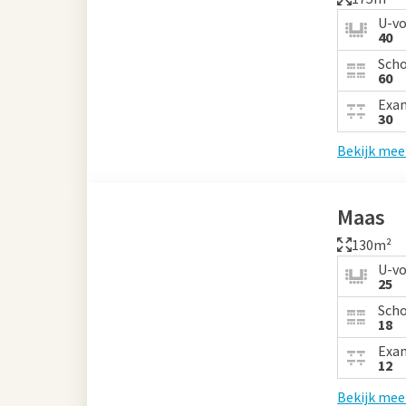
U-v
40
Sch
60
Exa
30
Bekijk mee
Maas
130m²
U-v
25
Sch
18
Exa
12
Bekijk mee