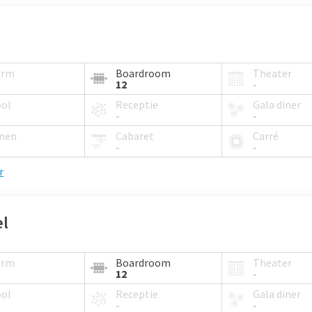
orm
Boardroom
Theater
12
-
ool
Receptie
Gala diner
-
-
men
Cabaret
Carré
-
-
r
l
orm
Boardroom
Theater
12
-
ool
Receptie
Gala diner
-
-