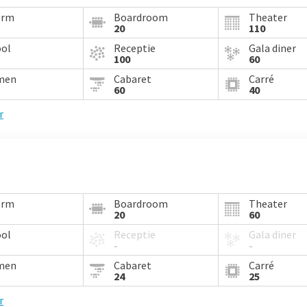
orm
Boardroom
Theater
20
110
ool
Receptie
Gala diner
100
60
men
Cabaret
Carré
60
40
r
orm
Boardroom
Theater
20
60
ool
Receptie
Gala diner
-
-
men
Cabaret
Carré
24
25
r