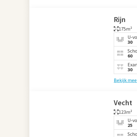
Rijn
175m²
U-v
30
Sch
60
Exa
30
Bekijk mee
Vecht
123m²
U-v
25
Sch