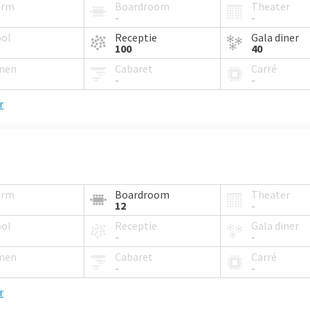
orm
Boardroom
Theater
-
-
ool
Receptie
Gala diner
100
40
men
Cabaret
Carré
-
-
r
orm
Boardroom
Theater
12
-
ool
Receptie
Gala diner
-
-
men
Cabaret
Carré
-
-
r