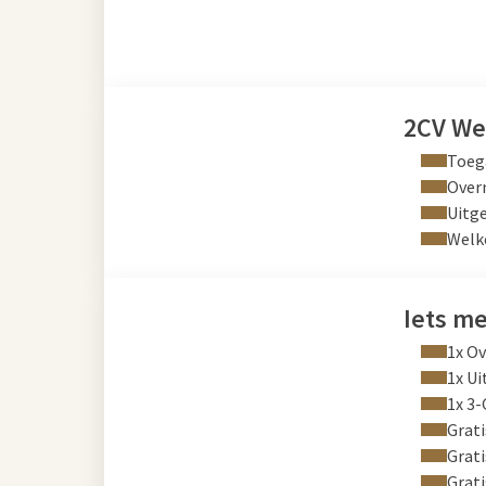
2CV We
Toega
Over
Uitge
Welk
Iets m
1x Ov
1x Ui
1x 3
Grati
Grati
Grati