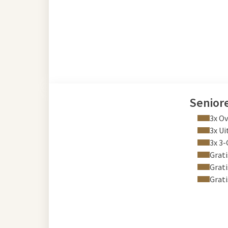
Senior
3x Ov
3x Ui
3x 3
Grati
Grati
Grati