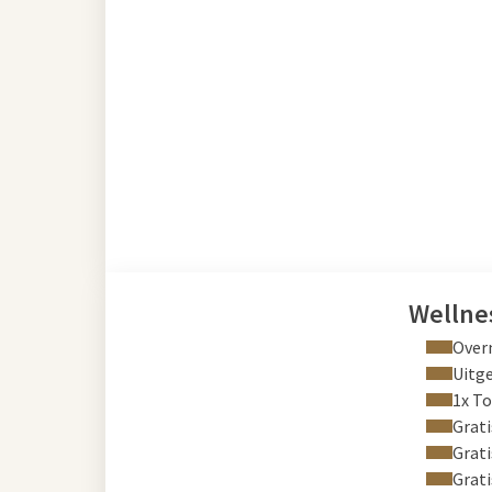
Wellne
Overn
Uitge
1x T
Grati
Grati
Grati