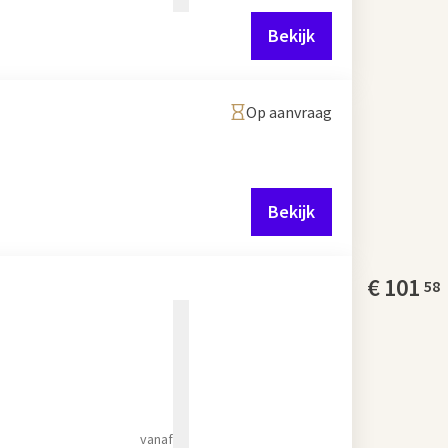
Bekijk
Op aanvraag
Bekijk
€
101
58
vanaf