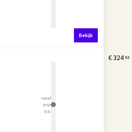
Bekijk
€
324
63
vanaf
prijs
p.p.