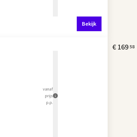
Bekijk
€
169
58
vanaf
prijs
p.p.