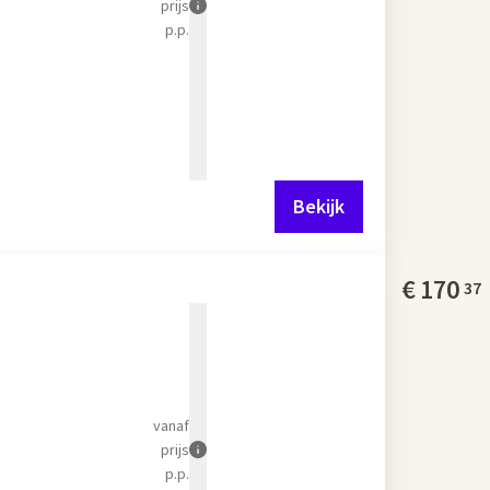
prijs
p.p.
Bekijk
€
170
37
vanaf
prijs
p.p.