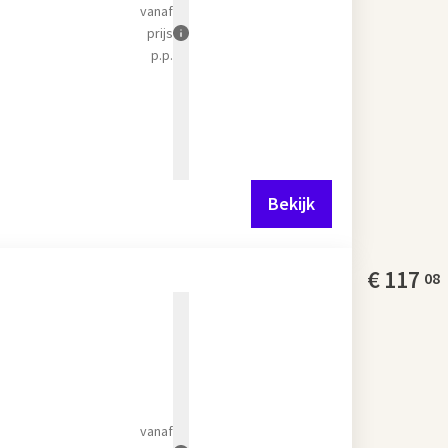
vanaf
prijs
p.p.
Bekijk
€
117
08
vanaf