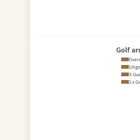
Golf a
Overn
Uitge
3-Ga
1 x G