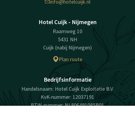
info@hotelcuijk.nl
Hotel Cuijk - Nijmegen
Raamweg 10
5431 NH
Cuijk (nabij Nijmegen)
Plan route
Bedrijfsinformatie
Handelsnaam: Hotel Cuijk Exploitatie B.V.
KvK-nummer: 12037191
BTW-nummer: NL806491085B01
Contact
Account
NL
Facebook
Instagram
LinkedIn
Youtube
Boek nu