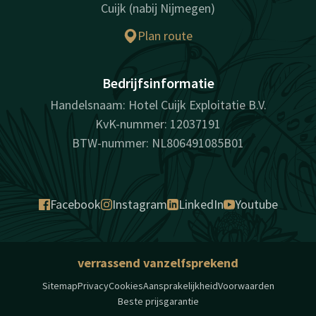
Cuijk (nabij Nijmegen)
Plan route
Bedrijfsinformatie
Handelsnaam: Hotel Cuijk Exploitatie B.V.
KvK-nummer: 12037191
BTW-nummer: NL806491085B01
Facebook
Instagram
LinkedIn
Youtube
verrassend vanzelfsprekend
Sitemap
Privacy
Cookies
Aansprakelijkheid
Voorwaarden
Beste prijsgarantie