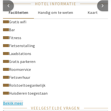
het schuine dak van de kamer staat een bed met een
HOTEL INFORMATIE
uitschuifbed.
Faciliteiten
Handig om te weten
Kaart
Gratis wifi
Bar
Fitness
Fietsenstalling
Laadstations
Gratis parkeren
Roomservice
Fietsverhuur
Rolstoeltoegankelijk
Huisdieren toegestaan
Bekijk meer
VEELGESTELDE VRAGEN