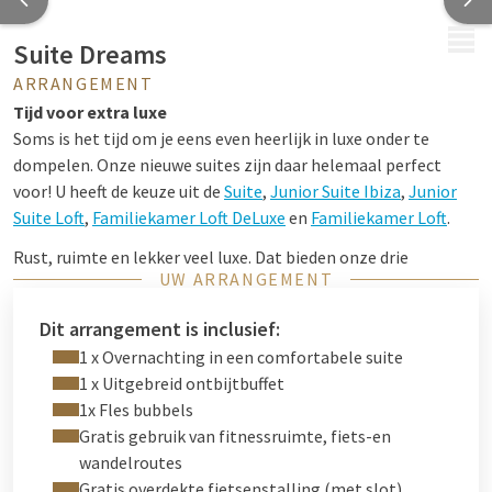
MENU
Suite Dreams
ARRANGEMENT
Tijd voor extra luxe
Soms is het tijd om je eens even heerlijk in luxe onder te
dompelen. Onze nieuwe suites zijn daar helemaal perfect
voor! U heeft de keuze uit de
Suite
,
Junior Suite Ibiza
,
Junior
Suite Loft
,
Familiekamer Loft DeLuxe
en
Familiekamer Loft
.
Rust, ruimte en lekker veel luxe. Dat bieden onze drie
UW ARRANGEMENT
Suites
. Het slaapgedeelte heeft een comfortabel kingsize
bed. De suites zijn voorzien van een apart zitgedeelte met
Dit arrangement is inclusief:
sfeervolle zithoek. Daarnaast kunt u ultiem ontspannen in de
1 x Overnachting in een comfortabele suite
mooie, open badkamer waar u gebruik kunt maken van de
1 x Uitgebreid ontbijtbuffet
tweepersoons regendouche en het bad (tweepersoons in de
1x Fles bubbels
jachtsuite).
Gratis gebruik van fitnessruimte, fiets-en
Stap de
Junior Suite Ibiza
binnen en kom direct tot rust. In de
wandelroutes
suite is veel gewerkt met natuurlijke materialen wat zorgt
Gratis overdekte fietsenstalling (met slot)