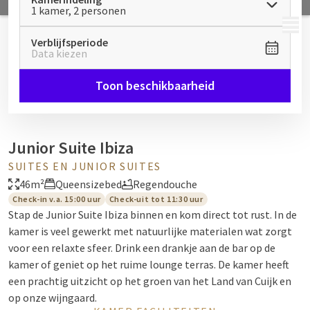
1 kamer, 2 personen
MENU
Verblijfsperiode
Data kiezen
Toon beschikbaarheid
Junior Suite Ibiza
SUITES EN JUNIOR SUITES
46m²
Queensizebed
Regendouche
Check-in v.a. 15:00 uur
Check-uit tot 11:30 uur
Stap de Junior Suite Ibiza binnen en kom direct tot rust. In de
kamer is veel gewerkt met natuurlijke materialen wat zorgt
voor een relaxte sfeer. Drink een drankje aan de bar op de
kamer of geniet op het ruime lounge terras. De kamer heeft
een prachtig uitzicht op het groen van het Land van Cuijk en
op onze wijngaard.