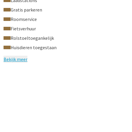
Laadstations
slaan.
Gratis parkeren
Bekijk hier onze huisregels.
Roomservice
Fietsverhuur
Rolstoeltoegankelijk
Huisdieren toegestaan
Bekijk meer