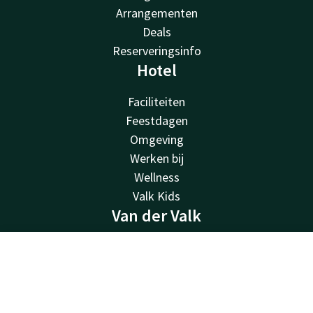
Arrangementen
Deals
Reserveringsinfo
Hotel
Faciliteiten
Feestdagen
Omgeving
Werken bij
Wellness
Valk Kids
Van der Valk
Van der Valk
Contact
Account
NL
Valk Deals
Valk Giftcard
Boek nu
Valk Store