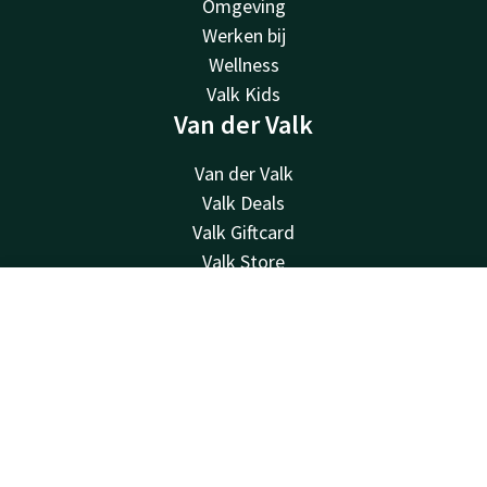
Omgeving
Werken bij
Wellness
Valk Kids
Van der Valk
Van der Valk
Valk Deals
Valk Giftcard
Valk Store
Valk Business
Contact
Account
NL
Valk Life
Overige hotels
Boek nu
Contact
24u bereikbaar - lokaal tarief
+31 485 33 51 23
Bereikbaar via mail