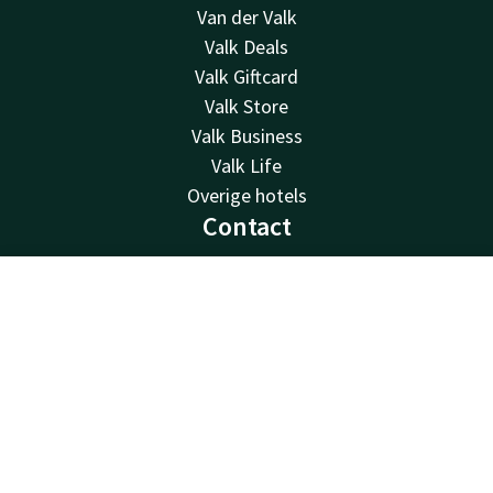
Van der Valk
Valk Deals
Valk Giftcard
Valk Store
Valk Business
Valk Life
Overige hotels
Contact
24u bereikbaar - lokaal tarief
+31 485 33 51 23
Contact
Account
NL
Bereikbaar via mail
Boek nu
info@hotelcuijk.nl
Hotel Cuijk - Nijmegen
Raamweg 10