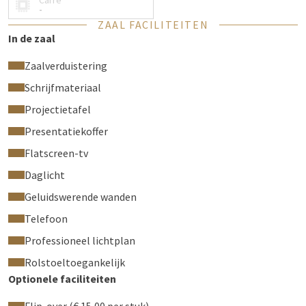
Carré
-
ZAAL FACILITEITEN
In de zaal
Zaalverduistering
Schrijfmateriaal
Projectietafel
Presentatiekoffer
Flatscreen-tv
Daglicht
Geluidswerende wanden
Telefoon
Professioneel lichtplan
Rolstoeltoegankelijk
Optionele faciliteiten