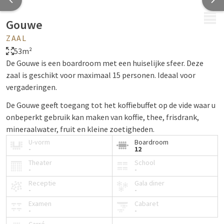
MENU
Gouwe
ZAAL
53m²
De Gouwe is een boardroom met een huiselijke sfeer. Deze
zaal is geschikt voor maximaal 15 personen. Ideaal voor
vergaderingen.
De Gouwe geeft toegang tot het koffiebuffet op de vide waar u
onbeperkt gebruik kan maken van koffie, thee, frisdrank,
mineraalwater, fruit en kleine zoetigheden.
U-vorm
Boardroom
De zaal heeft verschillende faciliteiten zoals schrijfmateriaal,
-
12
een presentatiekoffer en LCD-scherm. Andere faciliteiten en
Theater
School
-
-
optionele faciliteiten vindt u hieronder.
Receptie
Gala diner
-
-
Examen
Cabaret
-
-