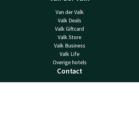
Van der Valk
Valk Deals
Valk Giftcard
Valk Store
Valk Business
Valk Life
Overige hotels
Contact
24u bereikbaar - lokaal tarief
+31 485 33 51 23
Contact
Account
NL
Bereikbaar via mail
info@hotelcuijk.nl
Boek nu
Hotel Cuijk - Nijmegen
Raamweg 10