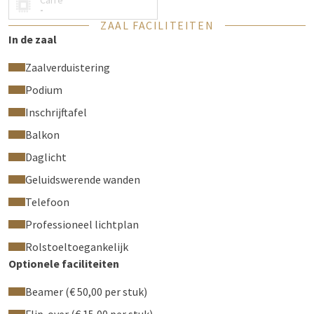
Carré
-
ZAAL FACILITEITEN
In de zaal
Zaalverduistering
Podium
Inschrijftafel
Balkon
Daglicht
Geluidswerende wanden
Telefoon
Professioneel lichtplan
Rolstoeltoegankelijk
Optionele faciliteiten
Beamer (€ 50,00 per stuk)