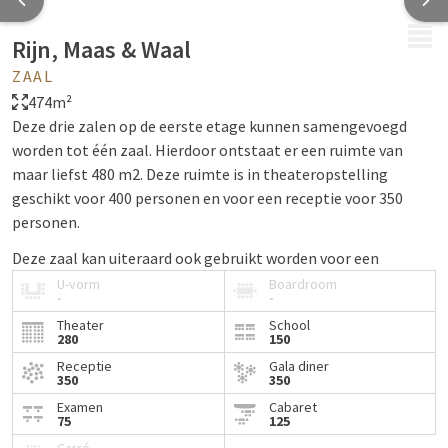
MENU
Rijn, Maas & Waal
ZAAL
474m²
Deze drie zalen op de eerste etage kunnen samengevoegd
worden tot één zaal. Hierdoor ontstaat er een ruimte van
maar liefst 480 m2. Deze ruimte is in theateropstelling
geschikt voor 400 personen en voor een receptie voor 350
personen.
Deze zaal kan uiteraard ook gebruikt worden voor een
zakelijke bijeenkomst. De zaal heeft veel daglicht. Tijdens
U-vorm
Boardroom
-
-
zakelijke bijeenkomsten kan er onbeperkt gebruik worden
Theater
School
gemaakt van het koffiebuffet op de vide.
280
150
Alle faciliteiten van de zaal en eventuele bij te boeken opties
Receptie
Gala diner
350
350
zijn hieronder te vinden.
Examen
Cabaret
75
125