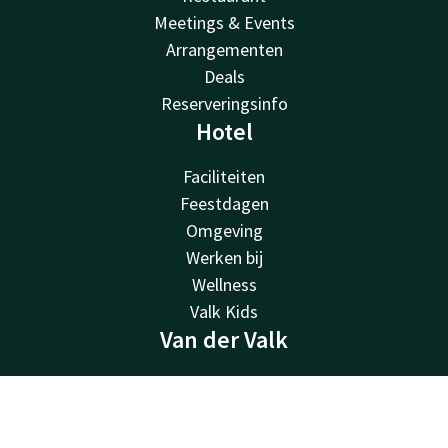
Meetings & Events
Arrangementen
Deals
Reserveringsinfo
Hotel
Faciliteiten
Feestdagen
Omgeving
Werken bij
Wellness
Valk Kids
Van der Valk
Van der Valk
Valk Deals
Contact
Account
NL
Valk Giftcard