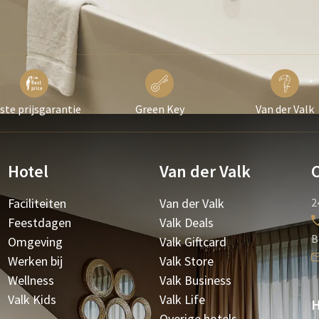
ste prijsgarantie
Green Key
Van der Valk
Hotel
Van der Valk
Faciliteiten
Van der Valk
2
Feestdagen
Valk Deals
B
Omgeving
Valk Giftcard
Werken bij
Valk Store
Wellness
Valk Business
Valk Kids
Valk Life
H
Overige hotels