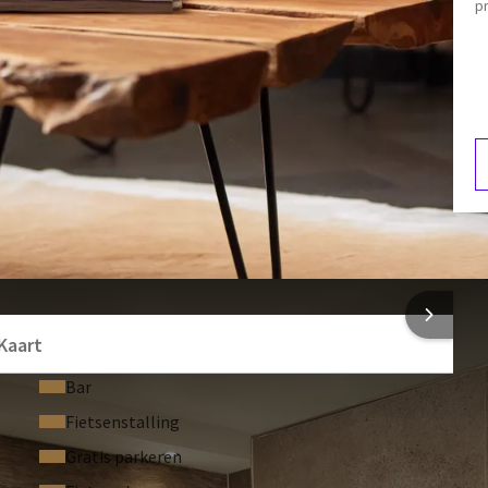
pr
Toilet
Airconditioning
een losstaand bad
Eetgedeelte
de
fitnessruimte
. Daarnaast kunt u onbeperkt gebruik maken
 Bekijk ook onze andere
faciliteiten
om uw verblijf compleet
F
4
 INFORMATIE
zet voor kinderen t/m 11 jaar. Kosten hiervoor zijn €25,-
Kaart
Bar
Fietsenstalling
 uitgebreid
ontbijtbuffet
.
Gratis parkeren