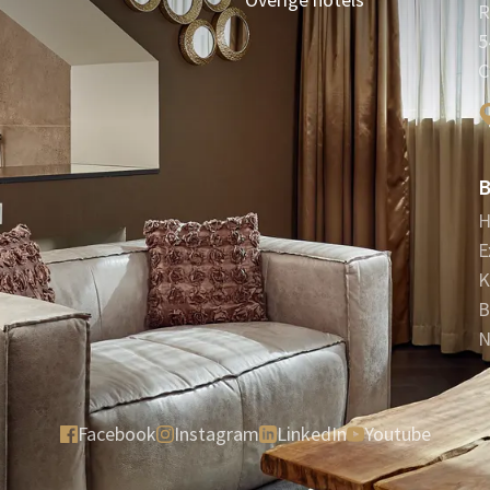
R
5
C
B
H
E
K
B
N
Facebook
Instagram
LinkedIn
Youtube