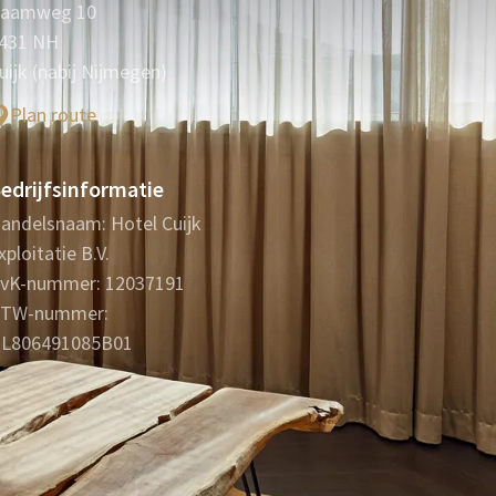
aamweg 10
431 NH
uijk (nabij Nijmegen)
Plan route
edrijfsinformatie
andelsnaam: Hotel Cuijk
xploitatie B.V.
vK-nummer: 12037191
TW-nummer:
L806491085B01