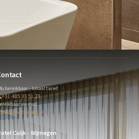
Contact
4u bereikbaar - lokaal tarief
+31 485 33 51 23
ereikbaar via mail
info@hotelcuijk.nl
otel Cuijk - Nijmegen