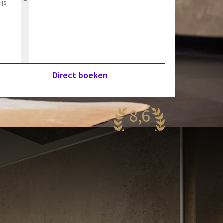
ijs
Direct boeken
8,6
antastisch
95 reviews