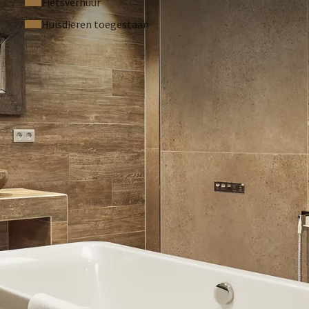
Fietsverhuur
 bezorgen. Op uw kamer vindt u een QR-code waar u direct de
Huisdieren toegestaan
.
ordt bestraft met een boete van €150,-.
orie.
? Dat kan! Bij Van der Valk Hotel Cuijk-Nijmegen steunen wij
n voor iedere dag dat u, als hotelgast, ervoor kiest om bij
nmaak over te slaan.