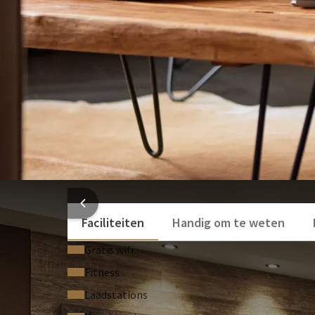
Douche
Kingsize bed
Föhn
Open badkamer met toilet, regendouche en 
Zithoek
Sfeervolle zithoek
Flatscreen televisie
Bekijk meer
Koelkastje
Nespresso automaat
Als hotelgast kunt u kosteloos gebruik maken van 
van onze
gratis WiFi
en gratis parkeergelegenheid.
te maken.
HOTEL
In de kamer kan maximaal één extra bed worden bijge
extra per nacht.
Faciliteiten
Handig om te weten
Extra babybedje t/m 3 jaar €15,- extra per nacht.
Gratis wifi
Ontbijt
Fitness
• Van maandag t/m zondag kunt u genieten van een
Laadstations
Roomservice