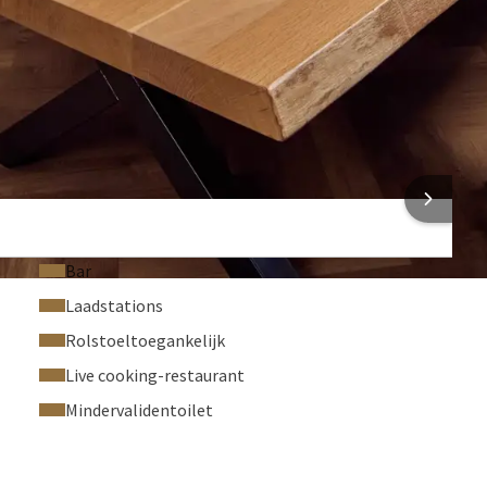
Telefoon
Rolstoeltoegankelijk
Flip-over (€ 15,00 per stuk)
Katheder (€ 25,00 per stuk)
 INFORMATIE
Bar
Laadstations
Rolstoeltoegankelijk
Live cooking-restaurant
Mindervalidentoilet