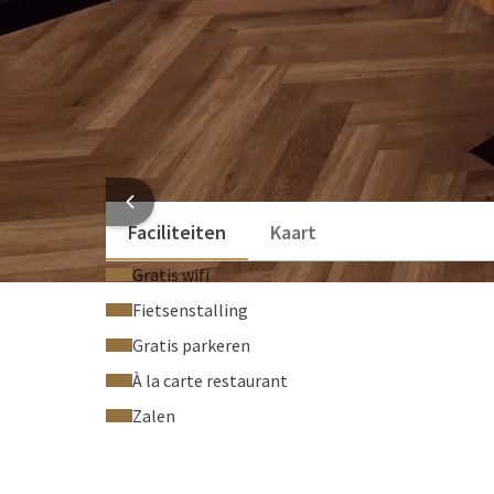
Geluidswerende wanden
Professioneel lichtplan
Optionele faciliteiten
Beamer (€ 50,00 per stuk)
Geluidssysteem (€ 147,00 per stuk)
HOTEL
Faciliteiten
Kaart
Gratis wifi
Fietsenstalling
Gratis parkeren
À la carte restaurant
Zalen