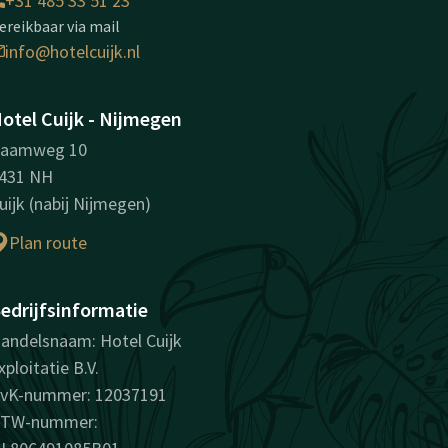
+31 485 33 51 23
ereikbaar via mail
info@hotelcuijk.nl
otel Cuijk - Nijmegen
aamweg 10
431 NH
uijk (nabij Nijmegen)
Plan route
edrijfsinformatie
andelsnaam: Hotel Cuijk
xploitatie B.V.
vK-nummer: 12037191
TW-nummer: