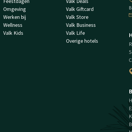
Feestdagen
Valk Deals
B
Omgeving
Valk Giftcard
Werken bij
Valk Store
Wellness
Valk Business
Valk Kids
Valk Life
H
Overige hotels
R
5
C
B
H
E
K
B