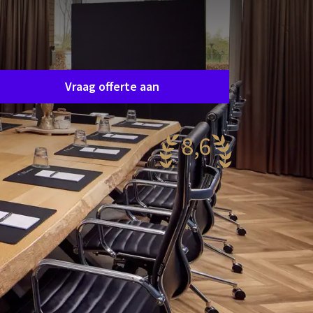
Zaal aanvraag
raag eenvoudig en vrijblijvend een offerte aan en
e nemen spoedig contact op om samen uw
ensen af te stemmen.
Vraag offerte aan
8,6
antastisch
94 reviews